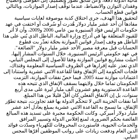
مالية الدولة دفعا، وعن سابق تصوّر وتصميم، إلى الفوضى والضياع
وفقدان التوازن والانضباط، عندما توقّف إصدار الموازنات، وبالتالي
قوانين قطع الحساب.
لتحقيق هذا الهدف، جرى اختلاق كذبة موصوفة لغايات سياسية
مفادها أن أحد عشر مليار دولار هُدرت أو سُرقت أو اختفت في عهد
حكومات الرئيس فؤاد السنيورة بين عامي 2006 و2009، وأن لا أثر
للقيود المتعلّقة بها في أدراج وزارة المالية. الباطل الذي بُني على هذا
الباطل هو وقف إصدار قوانين الموازنة بحجّة تعذّر بت قطوع
الحسابات قبل معرفة مصير الأحد عشر مليار دولار "الضائعة".
في عهد حكومتي الرئيس السنيورة، خلال السنوات المشار إليها،
أحيلت مشاريع قوانين الموازنة وفقا للأصول إلى المجلس النيابي،
الذي تعذر عليه إقرارها في الظروف السياسية المعلومة وقتذاك،
فلجأت الحكومة إلى الإنفاق وفقا للقاعدة الاثني عشرية واستنادا إلى
اعتمادات موازنة سنة 2005. فيما خصّ نفقات الموازنة، التزمت
الحكومتان تماما خلال ولايتهما بسقف الإنفاق الذي تتيحه هذه
القاعدة الدستورية وهو عشرون ألف مليار ليرة على مدى أربع
سنوات، بل إن الانفاق الفعلي كان أقلّ قليلا من هذا المبلغ.
أما نفقات الخزينة التي لا تتحكّم الدولة بها فقد تجاوزت، نتيجة تطوّر
الإنفاق، ما تسمح به القاعدة الاثني عشرية بمبلغ يعادل أحد عشر
مليار دولار أميركي. وكانت الحكومة مجبرة على تسديد هذه المبالغ
الفائضة بحكم الضرورة، لمنع إفلاس الدولة وتسيير المرافق
والخدمات الحيوية، فاستوردت المحروقات للكهرباء وسدّدت فوائد
الدين العام ودفعت زيادات على رواتب الموظفين أقرّها المجس
النيابي.