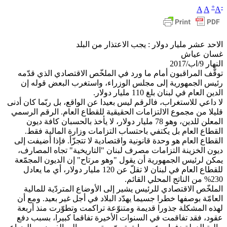
+
-
A
A
A
الاحد عشر مليار دولار : يجب الاعتذار من البلد
غسان عياش
النهار 9/اب/2017
توقّف المراقبون أمام ما ورد في الملخّص الاقتصادي الذي قدّمه
رئيس الجمهورية إلى مجلس الوزراء، واستغرب البعض قوله إن
الدين العام في لبنان بلغ 110 مليار دولار.
لا داعي للاستغراب، فالرقم ليس بعيدا عن الواقع، بل ربّما كان أدنى
قليلا من مجموع الالتزامات الحقيقية للقطاع العام. الرقم الرسمي
المعلن للدين، وهو 78 مليار دولار، لا يأخذ بالحسبان كافة ديون
القطاع العام بل يكتفي باحتساب التزامات وزارة المالية فقط.
القطاع العام هو وحدة قانونية واقتصادية لا تتجزّأ. فإذا أضيفت إلى
ديون الخزينة التزامات مصرف لبنان "التاريخية" تجاه المصارف،
يمكن لرئيس الجمهورية أن يقول "وهو مرتاح" إن الديون المجمّعة
للقطاع العام في لبنان لا تقلّ عن 120 مليار دولار، أي ما يعادل
230% من الناتج المحلي القائم.
الملخّص الاقتصادي للرئيس يشير إلى الأوضاع المتردّية للمالية
العامّة بوصفها خطرا جسيما يهدّد البلاد في أجل غير بعيد. ومع أن
لهذه المشكلة جذورا قديمة ومتنوّعة تراكمت وتطوّرت منذ أربعة
عقود، فقد تفاقمت في السنوات الأخيرة تفاقما كبيرا، بسبب دفع