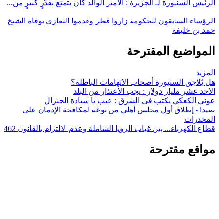
الرئيس السنيورة لـ الجزيرة : الأمير الوالد كان يتمتع بقدْرٍ كبيرٍ من...
الرؤساء السابقون للحكومة زاروا قطر وقدموا التعازي بوفاة الشيخ
حمد بن خليفة
المواضيع المقترحة
المزيد
هل يُلاحِق السنيورة أصحاب الاتهامات الباطلة؟
الاحد عشر مليار دولار : يجب الاعتذار من البلد
عوني الكعكي يكتب في الشرق : عيب يا سيادة الجنرال
صيدا - إطلاق أول مجلس أهلي من نوعه لمكافحة الإدمان على
المخدرات
قطاع الكهرباء... بين غياب الرؤيا الشاملة وعدم الالتزام بالقانون 462
مواقع مقترحة