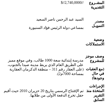
//2,740,0000//$
المشـروع
التقديرية
السيد عبد الرحمن ناصر السعيد
مصدر
التمويـل
بمساعي دولة الرئيس فؤاد السنيورة
وضعية
الاستملاكات
وصف موجز
مدرسة إبتدائية سعة 1000 طالب، وفي موقع مميز
للمشروع
على الطريق العام الذي يربط مدينة صيدا بالجنوب،
(مع العقبات
(على العقار رقم 311 – منطقة الدكرمان العقارية
في حال
بمساحة 7000م2).
وجودها)
الإجراءات
المتخذة منذ
تم الإفتتاح الرسمي بتاريخ 20 حزيران 2010 حيث أقيم
التقرير
حفل تخرج الدفعة الأولى من طلابها.
السابق