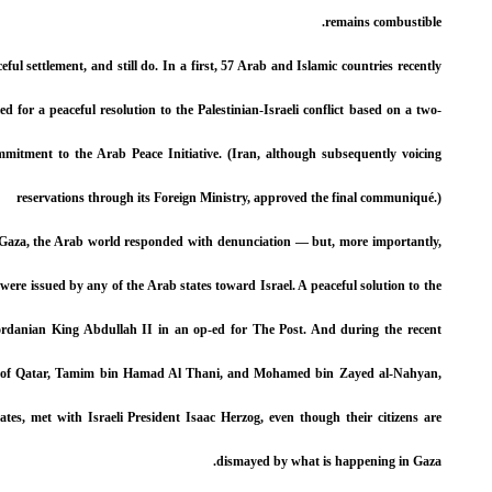
Arab states have
assembled in Sa
آخر المواقف
المزيد
state solution,
This is my reading of the US National Security Strategy
(NSS) of November...
In response to 
with diplomacy. 
The Arab world is extending a hand to Israel. Will it
reciprocate
conflict was re
COP28 meeting 
PM Fuad Siniora USAID PEA Meeting Dated:
president of th
18/3/2021 (5.00 PM) Microsoft...