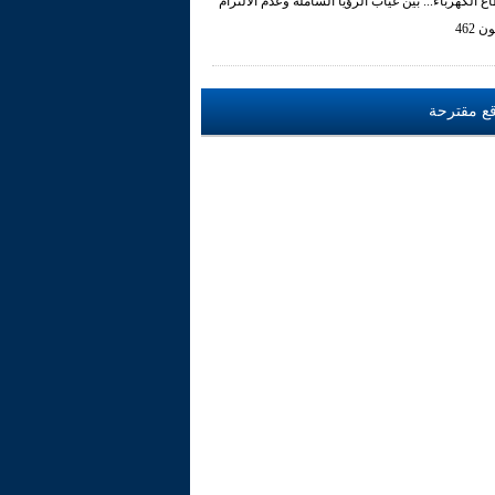
ع الكهرباء... بين غياب الرؤيا الشاملة وعدم الالتزام
ن 462
ع مقترحة