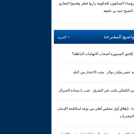
رؤساء السابقون للحكومة زاروا قطر وقدموا التعازي
 الشيخ حمد بن خليفة
واضيع المقترحة
المزيد
يُلاحِق السنيورة أصحاب الاتهامات الباطلة؟
حد عشر مليار دولار : يجب الاعتذار من البلد
ي الكعكي يكتب في الشرق : عيب يا سيادة الجنرال
ا - إطلاق أول مجلس أهلي من نوعه لمكافحة الإدمان
المخدرات