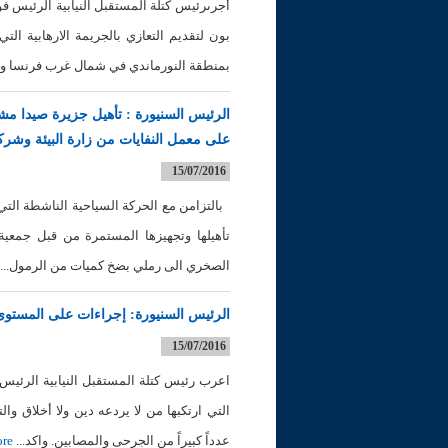
أجرىرئيس كتلة المستقبل النيابية الرئيس فؤ
بون لتقديم التعازي بالجريمة الارهابية ال
بمنطقة النورماندي في شمال غرب فرنسا وا
الرئيس السنيورة : تأهيل جزيرة صيدا مشروع
على معمل النفايات من زارة البيئة وشركة
15/07/2016
بالتزامن مع الحركة السياحية الناشطة التي ت
تأهيلها وتجهيزها المستمرة من قبل جمعي
الصخري الى رملي بضخ كميات من الرمول...
الرئيس السنيورة: إجراءات على المستوى
15/07/2016
اعرب رئيس كتلة المستقبل النيابية الرئيس 
التي ارتكبها من لا يردعه دين ولا أخلاق و
عدداً كبيراً من الجرحى والمصابين. واكد...
re