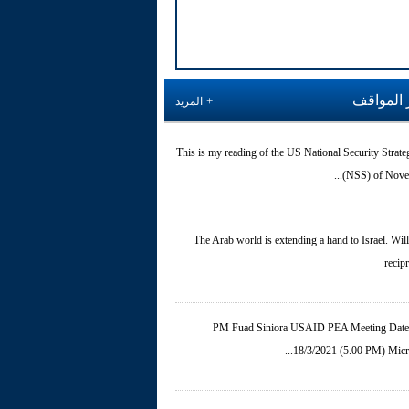
 المواقف
المزيد
This is my reading of the US National Security Strate
(NSS) of Novemb
The Arab world is extending a hand to Israel. Will 
recip
PM Fuad Siniora USAID PEA Meeting Date
18/3/2021 (5.00 PM) Micros