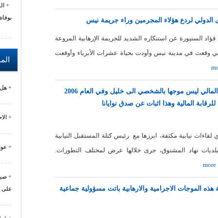
ال
بوفاة
 الدولي لردع هؤلاء المجرمين وراء جريمة نيس
فؤاد السنيورة عن استنكاره الشديد للجريمة الإرهابية المروعة
التي وقعت في مدينة نيس وأودت بحياة عشرات الأبرياء وأوقعت
الم
mo
هل 
الرئيس السنيورة : الحديث عن الانضباط المالي ليس موجها بالشخصي الى خليل وفي العام 2006
ابة المالية وهذا اثبات عن صدق نوايانا
الا
اءات نيابية مكثفة، ابرزها مع رئيس كتلة المستقبل النيابية
عون
لبلديات نهاد المشنوق، جرى خلالها عرض لمختلف التطورات.
more
صيد
هذه الموجات الاجرامية والارهابية باتت مسؤولية جماعية
على 