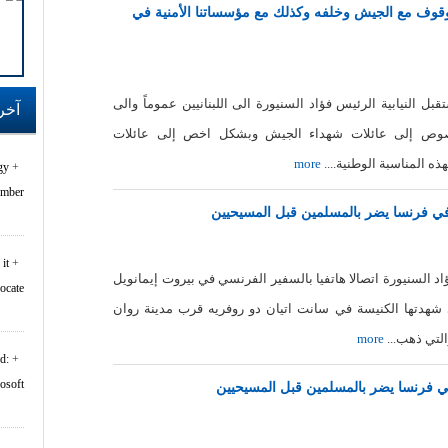
لوقوف مع الجيش وخلفه وكذلك مع مؤسساتنا الأمنية في
ل النيابية الرئيس فؤاد السنيورة الى اللبنانيين عموماً والى
آخر
صوص إلى عائلات شهداء الجيش وبشكل اخص إلى عائلات
ه المناسبة الوطنية....
more
gy
er...
 في فرنسا يضر بالمسلمين قبل المسيحيين
it
اد السنيورة اتصالا هاتفيا بالسفير الفرنسي في بيروت إيمانويل
rocate
تي شهدتها الكنيسة في سانت اتيان دو روفريه قرب مدينة روان
لتي ذهب...
more
d:
oft...
في فرنسا يضر بالمسلمين قبل المسيحيين