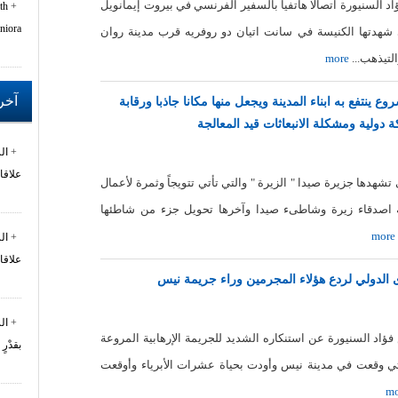
اد السنيورة اتصالا هاتفيا بالسفير الفرنسي في بيروت إيمانويل
th
niora
تي شهدتها الكنيسة في سانت اتيان دو روفريه قرب مدينة روان
لتيذهب...
more
آخر 
 ينتفع به ابناء المدينة ويجعل منها مكانا جاذبا ورقابة
 دولية ومشكلة الانبعاثات قيد المعالجة
ال
علاقا
شهدها جزيرة صيدا " الزيرة " والتي تأتي تتويجاً وثمرة لأعمال
ة اصدقاء زيرة وشاطىء صيدا وآخرها تحويل جزء من شاطئها
more
ال
علاقا
 الدولي لردع هؤلاء المجرمين وراء جريمة نيس
ال
فؤاد السنيورة عن استنكاره الشديد للجريمة الإرهابية المروعة
بقدْرٍ
التي وقعت في مدينة نيس وأودت بحياة عشرات الأبرياء وأوقعت
mo