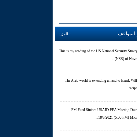
 المواقف
المزيد
This is my reading of the US National Security Strate
(NSS) of Novemb
The Arab world is extending a hand to Israel. Will 
recip
PM Fuad Siniora USAID PEA Meeting Date
18/3/2021 (5.00 PM) Micros