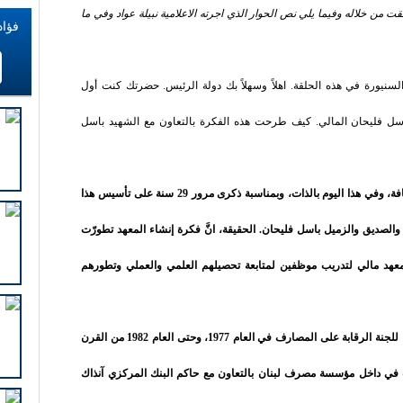
 من خلاله وفيما يلي نص الحوار الذي اجرته الاعلامية نبيلة عواد وفي ما
فؤاد
سنيورة في هذه الحلقة. اهلاً وسهلاً بك دولة الرئيس. حضرتك كنت أول
سل فليحان المالي. كيف طرحت هذه الفكرة بالتعاون مع الشهيد باسل
ج: بدايةً، شكراً لك سيدة نبيلة على هذه الاستضافة، وفي هذا اليوم بالذات، وبمناسبة ذكرى مرور 29 سنة على تأسيس هذا
لى استشهاد الأخ والصديق والزميل باسل فليحان. الحقيقة، انَّ فكرة إنشاء المعهد تطورّت
معهد مالي لتدريب موظفين لمتابعة تحصيلهم العلمي والعملي وتطورهم
التجربة الأولى، التي كانت لي عندما كنت رئيسا للجنة الرقابة على المصارف في العام 1977، وحتى العام 1982 من القرن
 في داخل مؤسسة مصرف لبنان بالتعاون مع حاكم البنك المركزي آنذاك