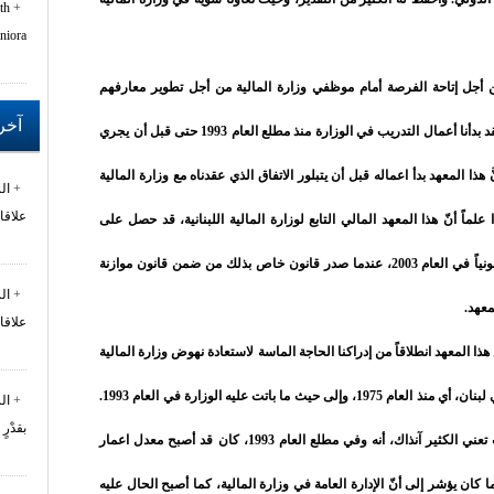
th
niora
 أجل إتاحة الفرصة أمام موظفي وزارة المالية من أجل تطوير معارفهم
آخر 
وخبراتهم وحرفيتهم وتحسين أدائهم. وبالفعل، لقد بدأنا أعمال التدريب في الوزارة منذ مطلع العام 1993 حتى قبل أن يجري
 هذا المعهد بدأ اعماله قبل أن يتبلور الاتفاق الذي عقدناه مع وزارة المالية
ال
علاقا
ة، والذي تمَّ توقيعه في العام 1996. هذا علماً أنّ هذا المعهد المالي التابع لوزارة المالية اللبنانية، قد حصل على
الترخيص بتأسيسه القانوني، أي أنه قد أصبح قانونياً في العام 2003، عندما صدر قانون خاص بذلك من ضمن قانون موازنة
ال
علاقا
ا المعهد انطلاقاً من إدراكنا الحاجة الماسة لاستعادة نهوض وزارة المالية
بعد سنوات من التراجع منذ بدء الحرب الأهلية في لبنان، أي منذ العام 1975، وإلى حيث ما باتت عليه الوزارة في العام 1993.
ال
بقدْرٍ
تجدر الإشارة، ومن ضمن المؤشرات التي كانت تعني الكثير آنذاك، أنه وفي مطلع العام 1993، كان قد أصبح معدل اعمار
ة المالية حوالى 58 سنة، وهو ما كان يؤشر إلى أنّ الإدارة العامة في وزارة المالية، كما أصبح الحال عليه