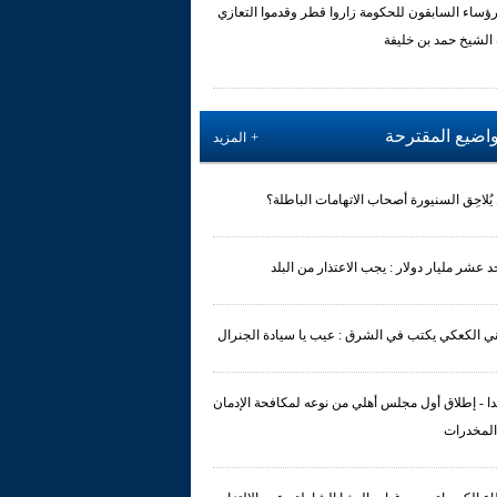
رؤساء السابقون للحكومة زاروا قطر وقدموا التعازي
 الشيخ حمد بن خليفة
واضيع المقترحة
المزيد
يُلاحِق السنيورة أصحاب الاتهامات الباطلة؟
حد عشر مليار دولار : يجب الاعتذار من البلد
ي الكعكي يكتب في الشرق : عيب يا سيادة الجنرال
ا - إطلاق أول مجلس أهلي من نوعه لمكافحة الإدمان
المخدرات