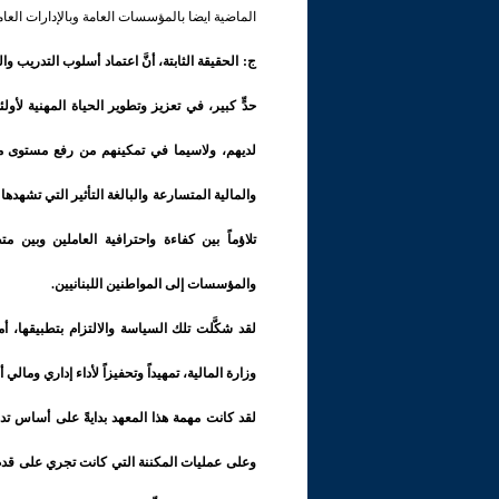
الماضية ايضا بالمؤسسات العامة وبالإدارات العام
ج: الحقيقة الثابتة، أنَّ اعتماد أسلوب التدريب
حدٍّ كبير، في تعزيز وتطوير الحياة المهنية 
لديهم، ولاسيما في تمكينهم من رفع مستوى مع
والمالية المتسارعة والبالغة التأثير التي تشهده
تلاؤماً بين كفاءة واحترافية العاملين وبين 
والمؤسسات إلى المواطنين اللبنانيين.
لقد شكَّلت تلك السياسة والالتزام بتطبيقها، 
وزارة المالية، تمهيداً وتحفيزاً لأداء إداري وم
لقد كانت مهمة هذا المعهد بدايةً على أساس ت
وعلى عمليات المكننة التي كانت تجري على قدمٍ