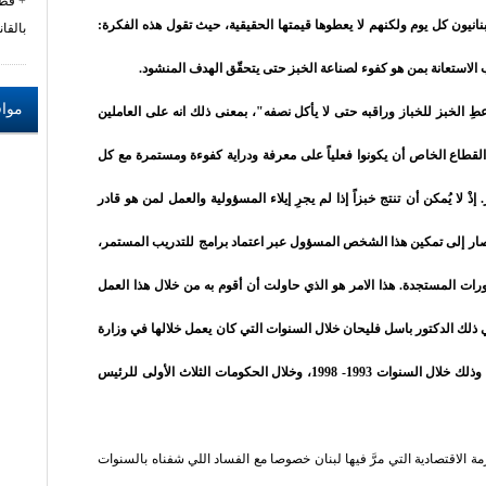
قطا
نانيون كل يوم ولكنهم لا يعطوها قيمتها الحقيقية، حيث تقول هذه الفكرة:
بالقانو
 الاستعانة بمن هو كفوء لصناعة الخبز حتى يتحقّق الهدف المنشود.
مواق
ِ الخبز للخباز وراقبه حتى لا يأكل نصفه"، بمعنى ذلك انه على العاملين
لقطاع الخاص أن يكونوا فعلياً على معرفة ودراية كفوءة ومستمرة مع كل
ْ لا يُمكن أن تنتج خبزاً إذا لم يجرِ إيلاء المسؤولية والعمل لمن هو قادر
ُصار إلى تمكين هذا الشخص المسؤول عبر اعتماد برامج للتدريب المستمر،
ات المستجدة. هذا الامر هو الذي حاولت أن أقوم به من خلال هذا العمل
ي ذلك الدكتور باسل فليحان خلال السنوات التي كان يعمل خلالها في وزارة
المالية كمستشار لي وكرئيس فريق الـUNDP، وذلك خلال السنوات 1993- 1998، وخلال الحكومات الثلاث الأولى للرئيس
ة الاقتصادية التي مرَّ فيها لبنان خصوصا مع الفساد اللي شفناه بالسنوات