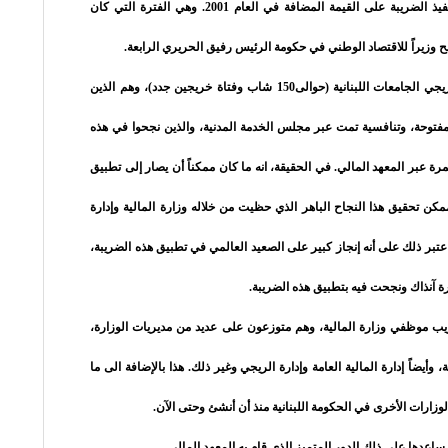
للمجموعة التي تولّت بعد ذلك تطبيق عملية تنفيذ الضريبة على القيمة المضافة في العام 2001. وهي الفترة التي كان
ح وزيراً للاقتصاد الوطني في حكومة الرئيس رفيق الحريري الرابعة.
في العام 2001، حاولت أن أستعين بعدد من خريجي الجامعات اللبنانية (حوالى150 شاب وفتاة خريجين جدد)، وهم الذين
مفتوحة، وتنافسية تمت عبر مجلس الخدمة المدنية، والذين نجحوا في هذه
مرة عبر المعهد المالي. في الحقيقة، انه ما كان ممكناً أن يصار إلى تطبيق
مكن تحقيق هذا النجاح الباهر الذي حظيت من خلاله وزارة المالية وإدارة
عتبر ذلك على أنه إنجاز كبير على الصعيد العالمي في تطبيق هذه الضريبة،
ارة آنذاك ونجحت فيه بتطبيق هذه الضريبة.
يب موظفي وزارة المالية، وهم متوزعون على عديد من مديريات الوزارة،
 وأيضاً إدارة المالية العامة وإدارة الريجي وغير ذلك. هذا بالإضافة الى ما
وزارات الأخرى في الحكومة اللبنانية منذ أن أنشئ وحتى الآن.
ساعدها على ذلك الدور المتميز الذي قام به المعهد المالي.