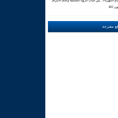
ع الكهرباء... بين غياب الرؤيا الشاملة وعدم الالتزام
ن 462
ع مقترحة