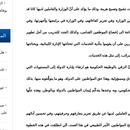
ال
ت تشيخ وتصبح هرمة. وذلك ما يؤكد على أنّ الوزارة والعاملين لديها كانا قد
بوفاة
ي الوزارة وفي تعزيز كفاءاتهم، وفي الوزارة في برامجها وأجهزتها، وفي
بحاجة الى إخضاع الموظفين القدامى، وكذلك الجدد للتدريب من أجل تطوير
الم
 على أن يقوموا بتأدية الخدمات التي تحتاجها الإدارة اللبنانية، ويحتاجها
هل 
لضرائب، إلى مثل هذه الخدمات.
الرقي بالوظيفة الحكومية هو ارتقاء بإدارة الدولة إلى المستويات التي
الا
ومسؤولية. وهذا حق المواطنين على الدولة، وهو ما يتوقَّعونه منها. بذلك
عون
كومي، وبه وعندها يتدعَّم إيمان المواطنين بالدولة وبالوطن. وهذه جلّها
صيد
على 
في العاملين لديها عن طريق تعزيز معارفهم وحرفيتهم، وفي تحسين أدائهم
ح المواطنين. الأمر الطبيعي في هذا الصدد، انّي انطلقت في هذه الخطوة