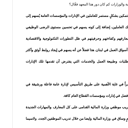
ة والوزارات كم كان دور هذا المعهد فعَّال؟
 والتمكين بشكلٍ مستمر للعاملين في الإدارات والمؤسسات العامة يُسهم إلى
لأولئك العاملين، إضافة إلى كونه يسهم في تحسين مستوى الرضى الوظيفي
ارفهم وكفاءتهم وحرفيتهم في ظل التطورات التكنولوجية والاقتصادية
ا أسواق العمل في لبنان. هذا فضلاً عن أنه يسهم في إيجاد روابط أوثق وأكثر
متطلبات وطبيعة العمل والخدمات التي يفترض أن تقدمها تلك الإدارات
أمراً في غاية الأهمية على طريق التأسيس لإدارة عامة فاعلة ورشيقة في
الي أفضل في إدارات ومؤسسات القطاع العام كافة.
دريب موظفي وزارة المالية القدامى على كل المعارف والمهارات الجديدة
 وساق في وزارة المالية وايضا من خلال تدريب الموظفين الجدد، ولاسيما