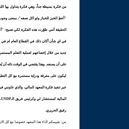
من فكرة بسيطة جداً، وهي فكرة يتداول بها اللب
"أعطِ الخبز للخباز ولو اكل نصفه"، بمعنى وجوب
الحقيقة أنني طوّرت هذه الفكرة لكي تصبح: "أعط
في اي شأن أكان ذلك في القطاع العام ام في ا
جديد من خلال إخضاعهم لعملية التعلم المستمر. إذ
على أن يصنعه. وهذا يقتضي في الوقت ذاته أن ي
ليكون على معرفة ودراية مستمرة مع كل التطور
عبر تنفيذ فكرة المعهد المالي، والذي عاونني ف
رفيق الحريري.
س: تقييمكم لأداء هذا المعهد خصوصا مع كل الازم