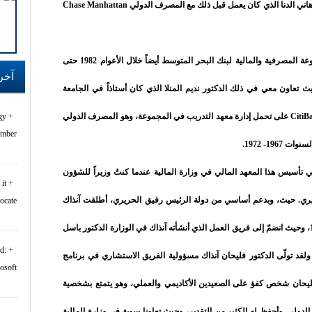
الشيخ ميشال خوري، وكذلك بالتعاون مع السيد هاني الدنا الذي كان يعمل قبل ذلك مع المصرف الدولي Chase Manhattan
والتجربة الثانية، كانت عندما كنت ارأس المجموعة المصرفية والمالية لبنك البحر المتوسط أيضاً خلال الأعوام 1982 حتى
آخر
ب، وحيث تعاون معي في ذلك الدكتور نديم المنلا الذي كان أستاذاً في الجامعة
الأميركية، والذي أوفدته ليتدرب لدى مصرف CitiBank على تحمل إدارة معهد التدريب في المجموعة، وهو المصرف الدولي
gy
er...
19- 1972.
ي تأسيس هذا المعهد المالي في وزارة المالية عندما كنتُ وزيراً للشؤون
it
ريري. حيث، وبدعم أساسي من دولة الرئيس رفيق الحريري، أطلقت آنذاك
rocate
فكرة إنشاء هذا المعهد بدايةً في نهاية العام 1992، وحيث انضمّ إلى فريق العمل الذي أنشأته آنذاك في الوزارة الدكتور باسل
d:
يحان كمستشار لي في منتصف العام 1993. ولقد تولّى الدكتور فليحان آنذاك مسؤولية الفريق الاستشاري في برنامج
oft...
ئي UNDP. الدكتور باسل فليحان شخص كفؤ على الصعيدين الأكاديمي والعملي، وهو يتمتع بشخصية
دولي. وأحفظ له الكثير من التقدير، وحيث تعاونا سوية في وزارة المالية