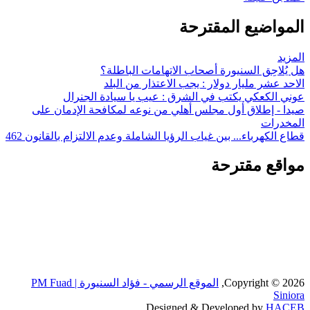
المواضيع المقترحة
المزيد
هل يُلاحِق السنيورة أصحاب الاتهامات الباطلة؟
الاحد عشر مليار دولار : يجب الاعتذار من البلد
عوني الكعكي يكتب في الشرق : عيب يا سيادة الجنرال
صيدا - إطلاق أول مجلس أهلي من نوعه لمكافحة الإدمان على
المخدرات
قطاع الكهرباء... بين غياب الرؤيا الشاملة وعدم الالتزام بالقانون 462
مواقع مقترحة
Copyright © 2026,
الموقع الرسمي - فؤاد السنيورة | PM Fuad
Siniora
Designed & Developed by
HACEB