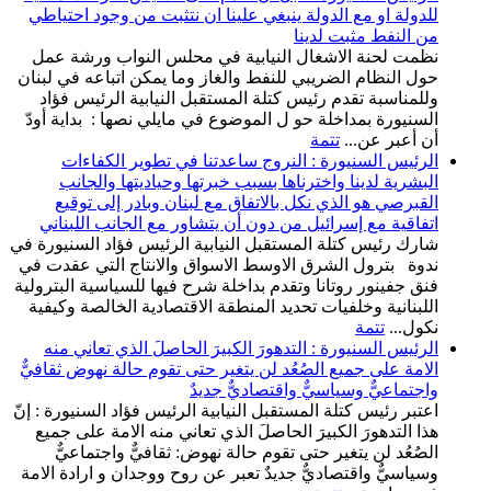
للدولة او مع الدولة ينبغي علينا ان نتثبت من وجود احتياطي
من النفط مثبت لدينا
نظمت لحنة الاشغال النيابية في محلس النواب ورشة عمل
حول النظام الضريبي للنفط والغاز وما يمكن اتباعه في لبنان
وللمناسبة تقدم رئيس كتلة المستقبل النيابية الرئيس فؤاد
السنيورة بمداخلة حو ل الموضوع في مايلي نصها : بداية أودّ
أن أعبر عن...
تتمة
الرئيس السنيورة : النروج ساعدتنا في تطوير الكفاءات
البشرية لدينا واخترناها بسبب خبرتها وحياديتها والجانب
القبرصي هو الذي نكل بالاتفاق مع لبنان وبادر إلى توقيع
اتفاقية مع إسرائيل من دون أن يتشاور مع الجانب اللبناني
شارك رئيس كتلة المستقبل النيابية الرئيس فؤاد السنيورة في
ندوة بترول الشرق الاوسط الاسواق والانتاج التي عقدت في
فنق جفينور روتانا وتقدم بداخلة شرح فيها للسياسية البترولية
اللبنانية وخلفيات تحديد المنطقة الاقتصادية الخالصة وكيفية
نكول...
تتمة
الرئيس السنيورة : التدهورَ الكبيرَ الحاصلَ الذي تعاني منه
الامة على جميع الصُعُد لن يتغير حتى تقوم حالة نهوض ثقافيٌّ
واجتماعيٌّ وسياسيٌّ واقتصاديٌّ جديدٌ
اعتبر رئيس كتلة المستقبل النيابية الرئيس فؤاد السنيورة : إنّ
هذا التدهورَ الكبيرَ الحاصلَ الذي تعاني منه الامة على جميع
الصُعُد لن يتغير حتى تقوم حالة نهوض: ثقافيٌّ واجتماعيٌّ
وسياسيٌّ واقتصاديٌّ جديدٌ تعبر عن روح ووجدان و ارادة الامة