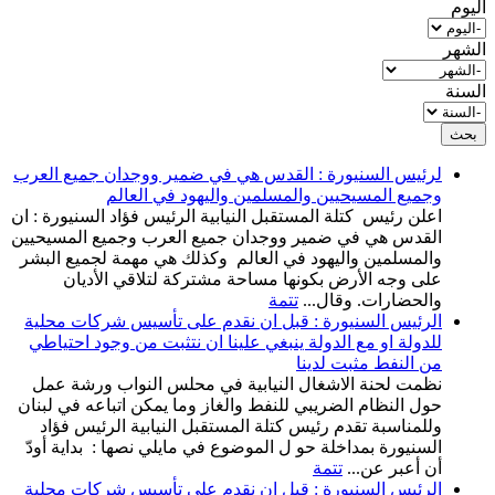
‏اليوم ‏
‏الشهر ‏
‏السنة ‏
لرئيس السنيورة : القدس هي في ضمير ووجدان جميع العرب
وجميع المسيحيين والمسلمين واليهود في العالم
اعلن رئيس كتلة المستقبل النيابية الرئيس فؤاد السنيورة : ان
القدس هي في ضمير ووجدان جميع العرب وجميع المسيحيين
والمسلمين واليهود في العالم وكذلك هي مهمة لجميع البشر
على وجه الأرض بكونها مساحة مشتركة لتلاقي الأديان
والحضارات. وقال...
تتمة
الرئيس السنيورة : قبل ان نقدم على تأسيس شركات محلية
للدولة او مع الدولة ينبغي علينا ان نتثبت من وجود احتياطي
من النفط مثبت لدينا
نظمت لحنة الاشغال النيابية في محلس النواب ورشة عمل
حول النظام الضريبي للنفط والغاز وما يمكن اتباعه في لبنان
وللمناسبة تقدم رئيس كتلة المستقبل النيابية الرئيس فؤاد
السنيورة بمداخلة حو ل الموضوع في مايلي نصها : بداية أودّ
أن أعبر عن...
تتمة
الرئيس السنيورة : قبل ان نقدم على تأسيس شركات محلية