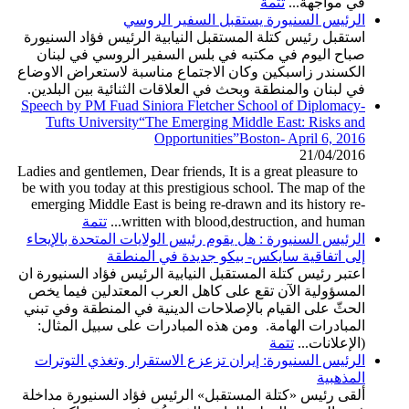
في مواجهة...
تتمة
الرئيس السنيورة يستقبل السفير الروسي
استقبل رئيس كتلة المستقبل النيابية الرئيس فؤاد السنيورة
صباح اليوم في مكتبه في بلس السفير الروسي في لبنان
الكسندر زاسبكين وكان الاجتماع مناسبة لاستعراض الاوضاع
في لبنان والمنطقة وبحث في العلاقات الثنائية بين البلدين.
Speech by PM Fuad Siniora Fletcher School of Diplomacy-
Tufts University“The Emerging Middle East: Risks and
Opportunities”Boston- April 6, 2016
21/04/2016
Ladies and gentlemen, Dear friends, It is a great pleasure to
be with you today at this prestigious school. The map of the
emerging Middle East is being re-drawn and its history re-
written with blood,destruction, and human...
تتمة
الرئيس السنيورة : هل يقوم رئيس الولايات المتحدة بالإيحاء
إلى اتفاقية سايكس- بيكو جديدة في المنطقة
اعتبر رئيس كتلة المستقبل النيابية الرئيس فؤاد السنيورة ان
المسؤولية الآن تقع على كاهل العرب المعتدلين فيما يخص
الحثّ على القيام بالإصلاحات الدينية في المنطقة وفي تبني
المبادرات الهامة. ومن هذه المبادرات على سبيل المثال:
(الإعلانات...
تتمة
الرئيس السنيورة: إيران تزعزع الاستقرار وتغذي التوترات
المذهبية
ألقى رئيس «كتلة المستقبل» الرئيس فؤاد السنيورة مداخلة