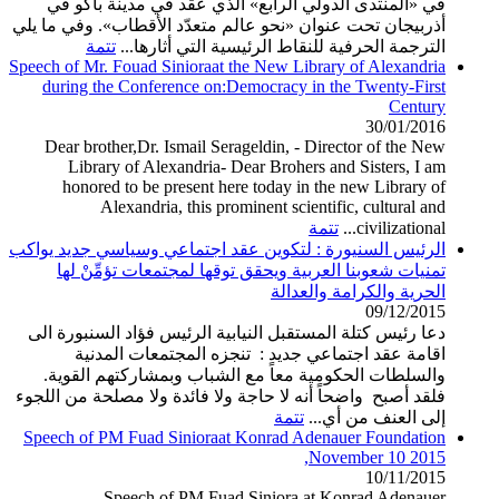
في «المنتدى الدولي الرابع» الذي عُقد في مدينة باكو في
أذربيجان تحت عنوان «نحو عالم متعدّد الأقطاب». وفي ما يلي
الترجمة الحرفية للنقاط الرئيسية التي أثارها...
تتمة
Speech of Mr. Fouad Sinioraat the New Library of Alexandria
during the Conference on:Democracy in the Twenty-First
Century
30/01/2016
Dear brother,Dr. Ismail Serageldin, - Director of the New
Library of Alexandria- Dear Brohers and Sisters, I am
honored to be present here today in the new Library of
Alexandria, this prominent scientific, cultural and
civilizational...
تتمة
الرئيس السنيورة : لتكوين عقد اجتماعي وسياسي جديد يواكب
تمنيات شعوبنا العربية ويحقق توقها لمجتمعات تؤمِّنْ لها
الحرية والكرامة والعدالة
09/12/2015
دعا رئيس كتلة المستقبل النيابية الرئيس فؤاد السنبورة الى
اقامة عقد اجتماعي جديد : تنجزه المجتمعات المدنية
والسلطات الحكومية معاً مع الشباب وبمشاركتهم القوية.
فلقد أصبح واضحاً أنه لا حاجة ولا فائدة ولا مصلحة من اللجوء
إلى العنف من أي...
تتمة
Speech of PM Fuad Sinioraat Konrad Adenauer Foundation
November 10 2015,
10/11/2015
Speech of PM Fuad Siniora at Konrad Adenauer