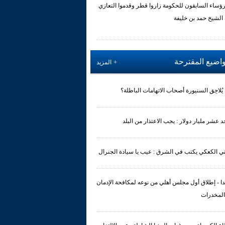
رؤساء السابقون للحكومة زاروا قطر وقدموا التعازي
 الشيخ حمد بن خليفة
واضيع المقترحة
المزيد
يُلاحِق السنيورة أصحاب الاتهامات الباطلة؟
حد عشر مليار دولار : يجب الاعتذار من البلد
ي الكعكي يكتب في الشرق : عيب يا سيادة الجنرال
ا - إطلاق أول مجلس أهلي من نوعه لمكافحة الإدمان
المخدرات