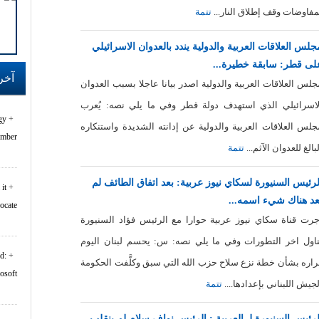
مفاوضات وقف إطلاق النار...
تتمة
جلس العلاقات العربية والدولية يندد بالعدوان الاسرائيلي
لى قطر: سابقة خطيرة...
آخر
جلس العلاقات العربية والدولية اصدر بيانا عاجلا بسبب العدوان
لاسرائيلي الذي استهدف دولة قطر وفي ما يلي نصه: يُعرب
gy
جلس العلاقات العربية والدولية عن إدانته الشديدة واستنكاره
er...
لبالغ للعدوان الآثم...
تتمة
لرئيس السنيورة لسكاي نيوز عربية: بعد اتفاق الطائف لم
it
عد هناك شيء اسمه...
rocate
جرت قناة سكاي نيوز عربية حوارا مع الرئيس فؤاد السنيورة
ناول اخر التطورات وفي ما يلي نصه: س: يحسم لبنان اليوم
d:
راره بشأن خطة نزع سلاح حزب الله التي سبق وكلَّفت الحكومة
oft...
لجيش اللبناني بإعدادها....
تتمة
لرئيس السنيورة لـ العربية : الرئيس نواف سلام لم ينقلب