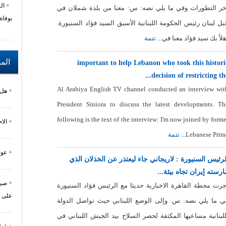
ال
خر التطورات وفي ما يلي نصه: س: معنا من بلدة شملان في
بوفاة
بل لبنان رئيس الحكومة اللبنانية الأسبق السيد فؤاد السنيورة.
هلاً بك سيد فؤاد معنا في...
تتمة
الم
important to help Lebanon who took this histori
decision of restricting the..
Al Arabiya English TV channel conducted an interview wit
هل 
President Siniora to discuss the latest developments. Th
following is the text of the interview: I'm now joined by forme
الا
Lebanese Prime..
تتمة
عون
لرئيس السنيورة : لاريجاني جاء ليعتذر عن الخذلان الذي
ارسته إيران تجاه بيئة...
صيد
جرت محطة القاهرة الاخبارية حديثا مع الرئيس فؤاد السنيورة
على 
ي ما يلي نصه: س: وإلى الوضع اللبناني حيث تواصل الدولة
للبنانية مساعيها المكثفة لحصر السلاح بيد الجيش اللبناني في