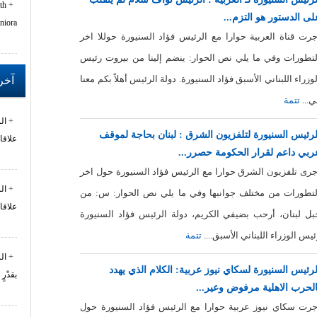
th
لى الدستور هو التزم...
niora
جرت قناة العربية حوارا مع الرئيس فؤاد السنيورة حوللا اخر
لتطورات وفي ما يلي نص الحوار: ينضم إلينا من بيروت رئيس
لوزراء اللبناني الأسبق فؤاد السنيورة. دولة الرئيس أهلاً بكم معنا
آخر 
ي...
تتمة
ال
لرئيس السنيورة لتلفزيون الشرق : لبنان بحاجة لموقف
علاقا
ربي داعم لقرار الحكومة حصرر...
جرى تلفزيون الشرق حوارا مع الرئيس فؤاد السنيورة حول اخر
ال
لتطورات من مختلف جوانبها وفي ما يلي نص الحوار: س: من
علاقا
بل لبنان، أرحب بضيفي الكريم، دولة الرئيس فؤاد السنيورة
ئيس الوزراء اللبناني الأسبق....
تتمة
ال
لرئيس السنيورة لسكاي نيوز عربية: الكلام الذي يهدد
بقدْرٍ
الحرب الاهلية مرفوض وعير...
جرت سكاي نيوز عربية حوارا مع الرئيس فؤاد السنيورة حول