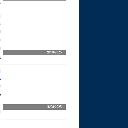
ظ
ا
ت
ا
29/08/2025
لب
ا
ب
ف
ر
18/08/2025
ل