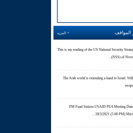
 المواقف
المزيد
This is my reading of the US National Security Strate
(NSS) of Novemb
The Arab world is extending a hand to Israel. Will 
recip
PM Fuad Siniora USAID PEA Meeting Date
18/3/2021 (5.00 PM) Micros