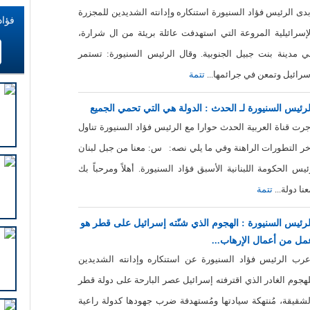
بدى الرئيس فؤاد السنيورة استنكاره وإدانته الشديدين للمجزرة
فؤاد
لإسرائيلية المروعة التي استهدفت عائلة بريئة من ال شرارة،
ي مدينة بنت جبيل الجنوبية. وقال الرئيس السنيورة: تستمر
سرائيل وتمعن في جرائمها...
تتمة
لرئيس السنيورة لـ الحدث : الدولة هي التي تحمي الجميع
جرت قناة العربية الحدث حوارا مع الرئيس فؤاد السنيورة تناول
خر التطورات الراهنة وفي ما يلي نصه: س: معنا من جبل لبنان
ئيس الحكومة اللبنانية الأسبق فؤاد السنيورة. أهلاً ومرحباً بك
عنا دولة...
تتمة
لرئيس السنيورة : الهجوم الذي شنّته إسرائيل على قطر هو
مل من أعمال الإرهاب...
عرب الرئيس فؤاد السنيورة عن استنكاره وإدانته الشديدين
لهجوم الغادر الذي اقترفته إسرائيل عصر البارحة على دولة قطر
لشقيقة، مُنتهكة سيادتها ومُستهدفة ضرب جهودها كدولة راعية