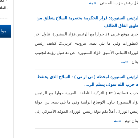
قطا
ل رفض حزب الله حتى...
تتمة
بالقانو
لرئيس السنيورة: قرار الحكومة بحصرية السلاح ينطلق من
طبيق اتفاق الطائف
مواق
اجرى موقع عربي 21 حوارا مع الرئيس فؤاد السنيورة تناول اخر
الاتطورات وفي ما يلي نصه: بيروت- عربي21 كشف رئيس
لوزراء اللبناني الأسبق، فؤاد السنيورة، عن تفاصيل رؤيته لتجنيب
نان...
تتمة
لرئيس السنيورة لمحطة ( تي ار تي ) : السلاح الذي يحتفظ
ه حزب الله سوف يسلم الى...
اجرت فضائية ( trt ) التركية الناطقة بالعربية حوارا مع الرئيس
ؤاد السنيورة تناول الاوضاع الراهنة وفي ما يلي نصه: س: دولة
ئيس الوزراء، أهلاً بكم دولة رئيس الوزراء. الموفد الأميركي إلى
بنان توم...
تتمة