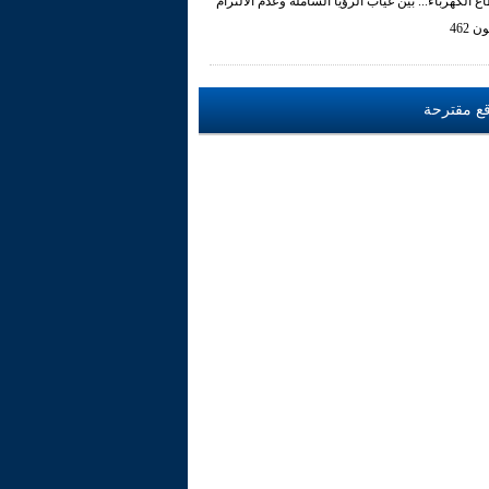
ع الكهرباء... بين غياب الرؤيا الشاملة وعدم الالتزام
ن 462
ع مقترحة